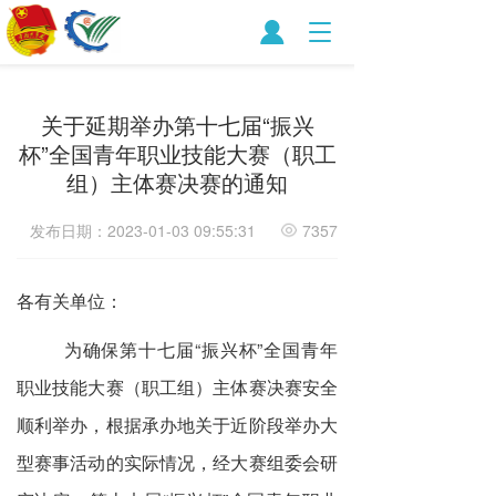
T
o
g
g
关于延期举办第十七届“振兴
l
e
杯”全国青年职业技能大赛（职工
n
组）主体赛决赛的通知
a
v
发布日期：2023-01-03 09:55:31
7357
i
g
a
t
各有关单位：
i
o
为确保第十七届“振兴杯”全国青年
n
职业技能大赛（职工组）主体赛决赛安全
顺利举办，根据承办地关于近阶段举办大
型赛事活动的实际情况，经大赛组委会研