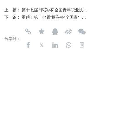
上一篇 :
第十七届 “振兴杯”全国青年职业技能大赛（职工组）主体赛决赛工作安排
下一篇 :
重磅！第十七届“振兴杯”全国青年职业技能大赛（职工组）——“中核杯”创新创效竞赛全国决赛获奖名单公布
分享到：
长按或扫码识别 分享给好友