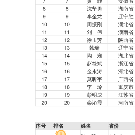
7
7
黄 韡
安徽省
8
8
沈坚勇
湖南省
9
9
李金龙
辽宁胜
10
10
周振刚
湖北省
11
11
刘 伟
湖南省
12
12
徐玉芳
陕西省
13
13
韩瑞
辽宁省
14
14
陶 斓
湖北省
15
15
赵筱斌
浙江省
16
16
金永涛
河北省
17
17
莫昕宇
广西省
18
18
李 玲
重庆市
19
19
彭明成
江苏省
20
20
栾沁霞
河南省
序号
排名
姓名
省份