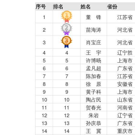
序号
排名
姓名
省份
1
董 锋
江苏省
2
苗海涛
河北省
3
肖宝庄
河北省
4
4
王 宇
辽宁胜
5
5
许博旸
上海市
6
6
孟凡超
广东省
7
7
陈加春
江苏省
8
8
徐 原
安徽省
9
9
黄子科
上海市
10
10
陶占民
山东省
11
11
贺春光
河南省
12
12
朱岩
辽宁省
13
13
孙庆恭
广东省
14
14
王 冀
重庆市