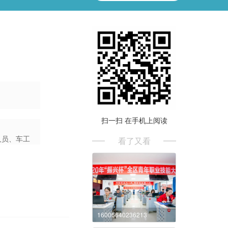
扫一扫 在手机上阅读
人员、车工
看了又看
16006640236213