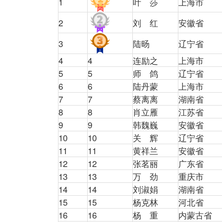
1
叶 莎
上海市
2
刘 红
安徽省
3
陆旸
辽宁省
4
4
连励之
上海市
5
5
师 鸽
辽宁省
6
6
陆丹蒙
上海市
7
7
蔡离离
湖南省
8
8
肖立雁
江苏省
9
9
韩魏巍
安徽省
10
10
关 辉
辽宁省
11
11
黄祥兰
安徽省
12
12
张茗丽
广东省
13
13
万 劲
重庆市
14
14
刘淑娟
湖南省
15
15
杨克林
河北省
16
16
杨 重
内蒙古省