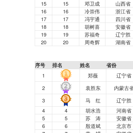
15
15
邓卫成
山西省
16
16
冷崇伟
浙江省
17
17
冯宇通
四川省
18
18
胡树喜
安徽省
19
19
苏福奇
辽宁胜
20
20
周奇辉
湖南省
序号
排名
姓名
省份
1
郑薇
辽宁省
2
袁胜东
内蒙古
3
马 红
辽宁胜
4
4
胡水浩
河南省
5
5
苏 涛
安徽省
6
6
殷道斌
北京市